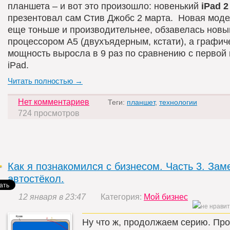
планшета – и вот это произошло: новенький
iPad 2
презентовал сам Стив Джобс 2 марта. Новая моде
еще тоньше и производительнее, обзавелась нов
процессором А5 (двухъядерным, кстати), а графич
мощность выросла в 9 раз по сравнению с первой
iPad.
Читать полностью →
Нет комментариев
Теги:
планшет
,
технологии
724 просмотров
Как я познакомился с бизнесом. Часть 3. Зам
автостёкол.
12 января в 23:47
Категория:
Мой бизнес
Ну что ж, продолжаем серию. Пр