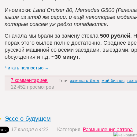
Иномарки:
Land Cruiser 80, Mersedes G500 (Геленв
выше из этой же серии, и ещё некоторые модельк
которые совсем уж редко попадаются
.
Сначала мы брали за замену стекла
500 рублей
. 
порах этого былов полне достаточно. Среднее вре
русской машиной со всеми заездами, выездами, в
обсуждения и т.д.
~30 минут
.
Читать полностью →
7 комментариев
Теги:
замена стёкол
,
мой бизнес
,
техн
12 452 просмотров
Эссе о будущем
17 января в 4:32
Категория:
Размышления автора