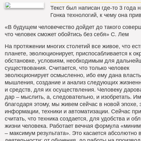
Текст был написан где-то 3 года
Гонка технологий, к чему она при
«В будущем человечество дойдет до такого совер
что человек сможет обойтись без себя» С. Лем
На протяжении многих столетий все живое, что ес
планете, эволюционирует, приспосабливается к о
обстановке, условиям, необходимым для дальней
существования. Считается, что только человек
эволюционирует осмысленно, ибо ему дана власть
мышления, создание и анализ следующих жизнен
и средств, для их осуществления. Человеку даро
дар – мыслить, а, следовательно, и изобретать. И
благодаря этому, мы живем сейчас в новой эпохе, 
информации, техники и автоматизации. Сейчас пр
считать, что техника создается, для удобства и об
жизни человека. Работает вечная формула «миним
– максимум результата». Это касается абсолютно 
деятельности: от обучения, до работы на производ