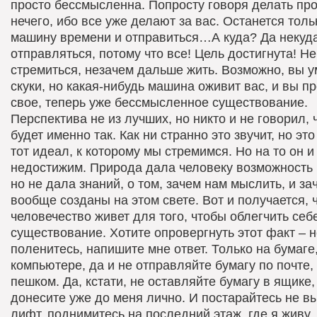
просто бессмысленна. Попросту говоря делать пр
нечего, ибо все уже делают за вас. Останется толь
машину времени и отправиться…А куда? Да некуд
отправляться, потому что все! Цель достигнута! Не
стремиться, незачем дальше жить. Возможно, вы у
скуки, но какая-нибудь машина оживит вас, и вы п
свое, теперь уже бессмысленное существование.
Перспектива не из лучших, но никто и не говорил, 
будет именно так. Как ни странно это звучит, но эт
тот идеал, к которому мы стремимся. Но на то он и
недостижим. Природа дала человеку возможность
но не дала знаний, о том, зачем нам мыслить, и з
вообще созданы на этом свете. Вот и получается, 
человечество живет для того, чтобы облегчить себ
существование. Хотите опровергнуть этот факт – н
поленитесь, напишите мне ответ. Только на бумаге,
компьютере, да и не отправляйте бумагу по почте,
пешком. Да, кстати, не оставляйте бумагу в ящике,
донесите уже до меня лично. И постарайтесь не в
лифт, поднимитесь на последний этаж, где я живу,