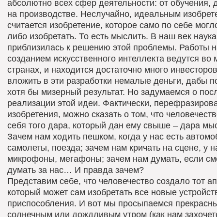
абсолютно всех сфер деятельности: от обучения, 
на производстве. Неслучайно, идеальным изобрет
считается изобретение, которое само по себе могл
либо изобретать. То есть мыслить. В наш век наука
приблизилась к решению этой проблемы. Работы 
созданием искусственного интеллекта ведутся во 
странах, и находится достаточно много инвесторов
вложить в эти разработки немалые деньги, дабы п
хотя бы мизерный результат. Но задумаемся о пос
реализации этой идеи. Фактически, перефразирова
изобретения, можно сказать о том, что человечест
себя того дара, который дан ему свыше – дара мы
Зачем нам ходить пешком, когда у нас есть автомо
самолеты, поезда; зачем нам кричать на сцене, у н
микрофоны, мегафоны; зачем нам думать, если см
думать за нас… И правда зачем?
Представим себе, что
человечество создало тот ап
который может сам изобретать все новые устройст
приспособления. И вот мы просыпаемся прекрасн
солнечным или дождливым утром (как нам захочетс