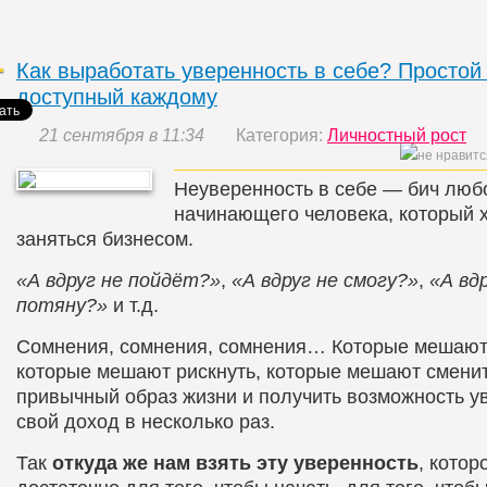
Как выработать уверенность в себе? Простой
доступный каждому
21 сентября в 11:34
Категория:
Личностный рост
Неуверенность в себе — бич люб
начинающего человека, который 
заняться бизнесом.
«А вдруг не пойдёт?»
,
«А вдруг не смогу?»
,
«А вд
потяну?»
и т.д.
Сомнения, сомнения, сомнения… Которые мешают 
которые мешают рискнуть, которые мешают смени
привычный образ жизни и получить возможность у
свой доход в несколько раз.
Так
откуда же нам взять эту уверенность
, котор