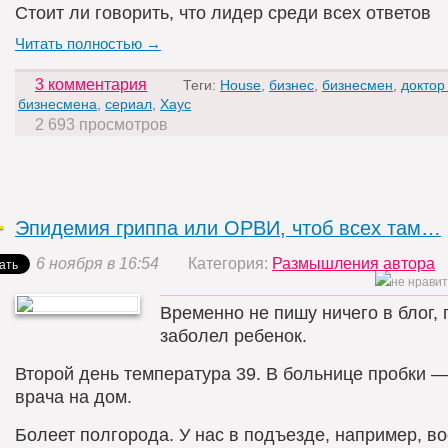
Стоит ли говорить, что лидер среди всех ответов
Читать полностью →
3 комментария
Теги:
House
,
бизнес
,
бизнесмен
,
доктор
бизнесмена
,
сериал
,
Хаус
2 693 просмотров
Эпидемия гриппа или ОРВИ, чтоб всех там…
6 ноября в 16:54
Категория:
Размышления автора
Временно не пишу ничего в блог, 
заболел ребенок.
Второй день температура 39. В больнице пробки 
врача на дом.
Болеет полгорода. У нас в подъезде, например, в