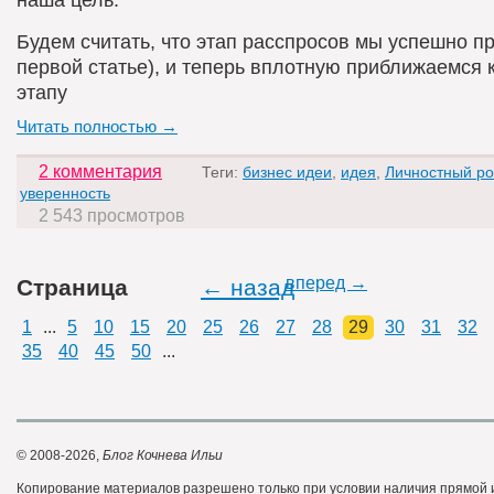
Будем считать, что этап расспросов мы успешно п
первой статье), и теперь вплотную приближаемся 
этапу
Читать полностью →
2 комментария
Теги:
бизнес идеи
,
идея
,
Личностный ро
уверенность
2 543 просмотров
вперед →
Страница
← назад
1
...
5
10
15
20
25
26
27
28
29
30
31
32
35
40
45
50
...
© 2008-2026,
Блог Кочнева Ильи
Копирование материалов разрешено только при условии наличия прямой