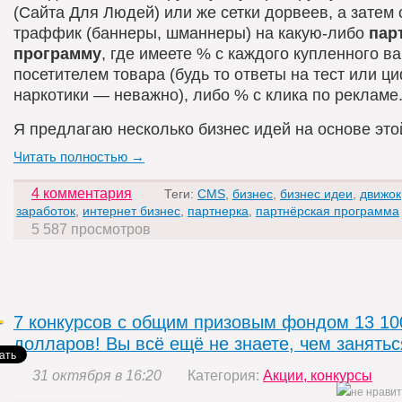
(Сайта Для Людей) или же сетки дорвеев, а затем
траффик (баннеры, шманнеры) на какую-либо
пар
программу
, где имеете % с каждого купленного в
посетителем товара (будь то ответы на тест или 
наркотики — неважно), либо % с клика по рекламе
Я предлагаю несколько бизнес идей на основе это
Читать полностью →
4 комментария
Теги:
CMS
,
бизнес
,
бизнес идеи
,
движок
заработок
,
интернет бизнес
,
партнерка
,
партнёрская программа
5 587 просмотров
7 конкурсов с общим призовым фондом 13 10
долларов! Вы всё ещё не знаете, чем занятьс
31 октября в 16:20
Категория:
Акции, конкурсы