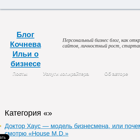
Блог
Персональный бизнес блог, как откр
Кочнева
сайтов, личностный рост, старта
Ильи о
бизнесе
Посты
Услуги копирайтера
Об авторе
Категория «»
Доктор Хаус — модель бизнесмена, или поче
смотрю «House M.D.»