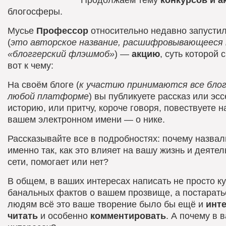
блогосферы.
Мусье
Профессор
относительно недавно запусти
(
это авторское название, расшифровывающееся 
«блоггерский флэшмоб»
) —
акцию
, суть которой 
вот к чему:
На своём блоге (
к участию принимаются все блог
любой платформе
) вы публикуете рассказ или эсс
историю, или притчу, короче говоря, повествуете н
вашем электронном имени — о нике.
Рассказывайте все в подробностях: почему назвал
именно так, как это влияет на вашу жизнь и деятел
сети, помогает или нет?
В общем, в ваших интересах написать не просто ку
банальных фактов о вашем прозвище, а постарать
людям всё это ваше творение было бы ещё и
инт
читать
и особенно
комментировать
. А почему в 