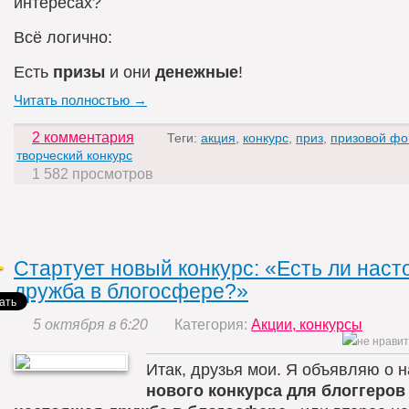
интересах?
Всё логично:
Есть
призы
и они
денежные
!
Читать полностью →
2 комментария
Теги:
акция
,
конкурс
,
приз
,
призовой фо
творческий конкурс
1 582 просмотров
Стартует новый конкурс: «Есть ли нас
дружба в блогосфере?»
5 октября в 6:20
Категория:
Акции, конкурсы
Итак, друзья мои. Я объявляю о 
нового конкурса для блоггеров