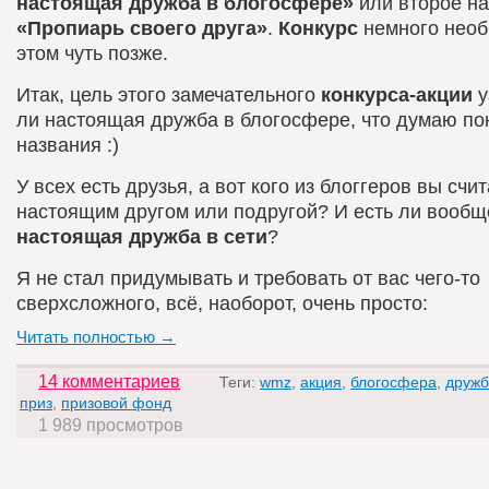
настоящая дружба в блогосфере»
или второе на
«Пропиарь своего друга»
.
Конкурс
немного необ
этом чуть позже.
Итак, цель этого замечательного
конкурса-акции
у
ли настоящая дружба в блогосфере, что думаю по
названия :)
У всех есть друзья, а вот кого из блоггеров вы счи
настоящим другом или подругой? И есть ли вообщ
настоящая дружба в сети
?
Я не стал придумывать и требовать от вас чего-то
сверхсложного, всё, наоборот, очень просто:
Читать полностью →
14 комментариев
Теги:
wmz
,
акция
,
блогосфера
,
дружб
приз
,
призовой фонд
1 989 просмотров