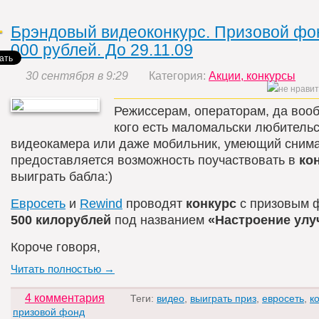
Брэндовый видеоконкурс. Призовой фо
000 рублей. До 29.11.09
30 сентября в 9:29
Категория:
Акции, конкурсы
Режиссерам, операторам, да вооб
кого есть маломальски любитель
видеокамера или даже мобильник, умеющий снима
предоставляется возможность поучаствовать в
кон
выиграть бабла:)
Евросеть
и
Rewind
проводят
конкурc
с призовым 
500 килорублей
под названием
«Настроение улу
Короче говоря,
Читать полностью →
4 комментария
Теги:
видео
,
выиграть приз
,
евросеть
,
к
призовой фонд