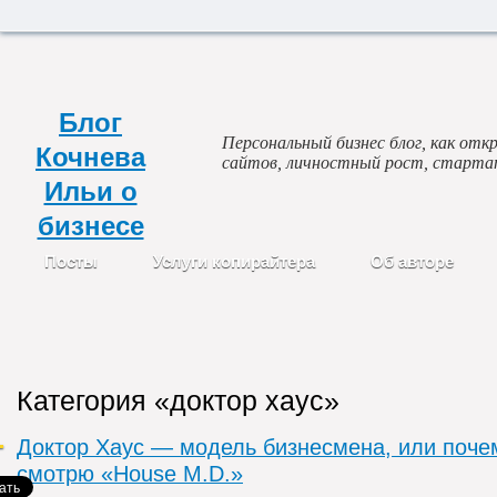
Блог
Персональный бизнес блог, как откр
Кочнева
сайтов, личностный рост, старта
Ильи о
бизнесе
Посты
Услуги копирайтера
Об авторе
Категория «доктор хаус»
Доктор Хаус — модель бизнесмена, или поче
смотрю «House M.D.»