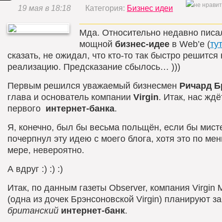
19 мая в 18:18
Категория:
Бизнес идеи
Мда. Относительно недавно писа
мощной
бизнес-идее
в Web’e (
ту
сказать, не ожидал, что кто-то так быстро решится 
реализацию. Предсказание сбылось… )))
Первым решился уважаемый бизнесмен
Ричард Б
глава и основатель компании
Virgin
. Итак, нас жд
первого
интернет-банка
.
Я, конечно, был бы весьма польщён, если бы мист
почерпнул эту идею с моего блога, хотя это по ме
мере, невероятно.
А вдруг :) :) :)
Итак, по данным газеты Observer, компания Virgin
(одна из дочек Брэнсоновской Virgin) планируют з
британский
интернет-банк
.