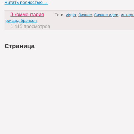
Читать полностью →
3 комментария
Теги:
virgin
,
бизнес
,
бизнес идеи
,
интерн
ричард брэнсон
1 415 просмотров
Страница