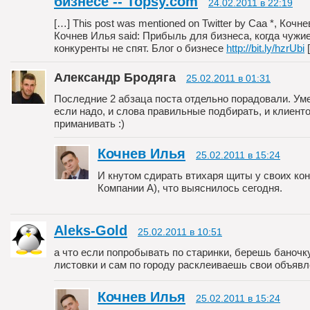
бизнесе -- Topsy.com
24.02.2011 в 22:19
[…] This post was mentioned on Twitter by Caa *, Кочн
Кочнев Илья said: Прибыль для бизнеса, когда чужи
конкуренты не спят. Блог о бизнесе
http://bit.ly/hzrUbi
Александр Бродяга
25.02.2011 в 01:31
Последние 2 абзаца поста отдельно порадовали. Ум
если надо, и слова правильные подбирать, и клиент
приманивать :)
Кочнев Илья
25.02.2011 в 15:24
И кнутом сдирать втихаря щиты у своих кон
Компании А), что выяснилось сегодня.
Aleks-Gold
25.02.2011 в 10:51
а что если попробывать по старинки, берешь баночку
листовки и сам по городу расклеиваешь свои объявле
Кочнев Илья
25.02.2011 в 15:24