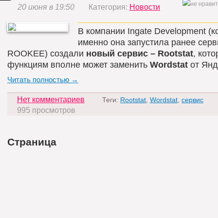
20 июня в 19:50
Категория:
Новости
В компании Ingate Development (к
именно она запустила ранее серв
ROOKEE) создали
новый сервис – Rootstat
, кот
функциям вполне может заменить
Wordstat
от Янд
Читать полностью →
Нет комментариев
Теги:
Rootstat
,
Wordstat
,
сервис
995 просмотров
Страница