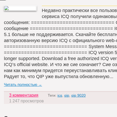
Недавно практически все пользо
сервиса ICQ получили одинаковы
сообщения: ============================= 
сообщение ============================= I
5.1 больше не поддерживается. Скачайте бесплат
авторизованную версию ICQ с официального web-
============================= System Mess
============================= ICQ version 5.
longer supported. Download a free authorized ICQ ver
ICQ’s official website. И что же сие означает? Сие о
нам как минимум придется переустанавливать кли
Радует то, что QIP уже выпустила обновленную...
Читать полностью →
3 комментария
Теги:
icq
,
qip
,
qip 9020
1 247 просмотров