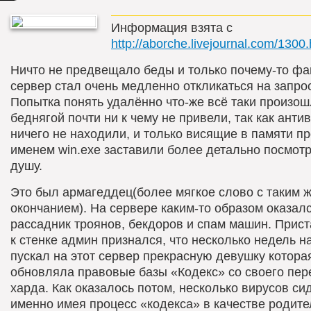
Информация взята с
http://aborche.livejournal.com/1300.
Ничто не предвещало беды и только почему-то ф
сервер стал очень медленно откликаться на запро
Попытка понять удалённо что-же всё таки произош
беднягой почти ни к чему не привели, так как анти
ничего не находили, и только висящие в памяти п
именем win.exe заставили более детально посмотр
душу.
Это был армагеддец(более мягкое слово с таким 
окончанием). На сервере каким-то образом оказал
рассадник троянов, бекдоров и спам машин. Прис
к стенке админ признался, что несколько недель н
пускал на этот сервер прекрасную девушку котора
обновляла правовые базы «Кодекс» со своего пер
харда. Как оказалось потом, несколько вирусов си
именно имея процесс «кодекса» в качестве родите