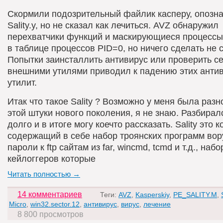
Скормили подозрительный файлик касперу, опозна
Sality.y, но не сказал как лечиться. AVZ обнаружил
перехватчики функций и маскирующиеся процесс
в таблице процессов PID=0, но ничего сделать не с
Попытки заинсталлить антивирус или проверить с
внешними утилями приводил к падению этих антив
утилит.
Итак что такое Sality ? Возможно у меня была раз
этой штуки нового поколения, я не знаю. Разбирал
долго и в итоге могу коечто рассказать. Sality это 
содержащий в себе набор троянских программ во
пароли к ftp сайтам из far, wincmd, tcmd и т.д., набо
кейлоггеров которые
Читать полностью →
14 комментариев
Теги:
AVZ
,
Kasperskiy
,
PE_SALITY.M
,
Micro
,
win32.sector.12
,
антивирус
,
вирус
,
лечение
8 800 просмотров