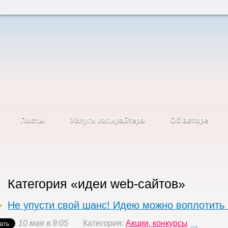
Блог
Персональный бизнес блог, как откр
Кочнева
сайтов, личностный рост, старта
Ильи о
бизнесе
Посты
Услуги копирайтера
Об авторе
Категория «идеи web-сайтов»
Не упусти свой шанс! Идею можно воплотить 
10 мая в 9:05
Категория:
Акции, конкурсы