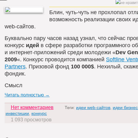
Блин, чуть-чуть не прохлопал от
возможность реализации своих и
web-сайтов.
Буквально пару часов назад узнал, что сейчас про
конкурс
идей
в сфере разработки программного о
и интернет-приложений среди молодежи «
Dev Gen
2009
«. Конкурс проводится компанией
Softline Vent
Partners
. Призовой фонд
100 000$
. Нехилый, скаже
фондик.
Смысл
Читать полностью →
Нет комментариев
Теги:
идеи web-сайтов
,
идеи бизнес
инвестиции
,
конкурс
1 093 просмотров