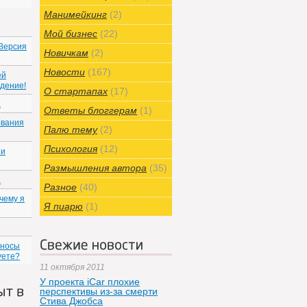
Манимейкинг
(2)
Мой бизнес
(22)
 Версия
Новичкам
(2)
Новости
(167)
ей
ждение!
О стартапах
(17)
а
Ответы блоггерам
(1)
ования
Палю тему
(2)
Психология
(12)
ии
Размышления автора
(35)
а
Разное
(40)
чему я
Я пиарю
(1)
Свежие новости
зносы
уете?
11 октября 2011
У проекта iCar плохие
перспективы из-за смерти
ыт в
Стива Джобса