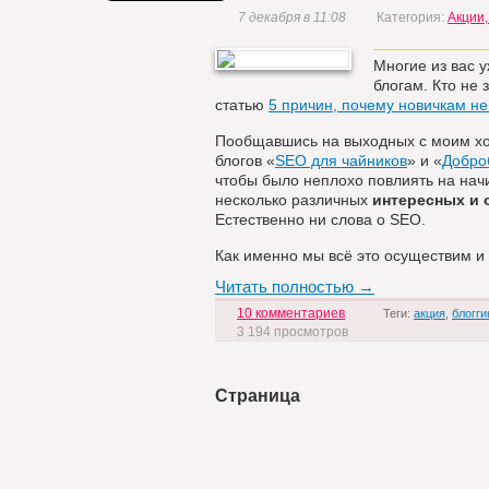
7 декабря в 11:08
Категория:
Акции,
Многие из вас у
блогам. Кто не 
статью
5 причин, почему новичкам не
Пообщавшись на выходных с моим 
блогов «
SEO для чайников
» и «
Добро
чтобы было неплохо повлиять на нач
несколько различных
интересных и 
Естественно ни слова о SEO.
Как именно мы всё это осуществим и 
Читать полностью →
10 комментариев
Теги:
акция
,
блогги
3 194 просмотров
Страница