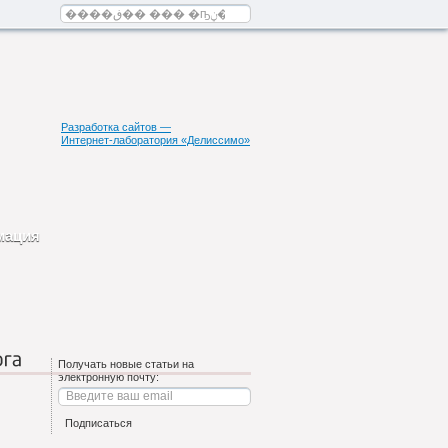
Разработка сайтов —
Интернет-лаборатория «Делиссимо»
мация
га
Получать новые статьи на
электронную почту: