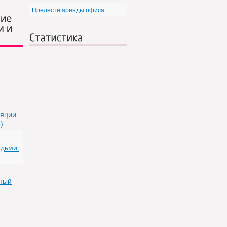
Прелести аренды офиса
ие
и и
Статистика
ляции
)
дьми.
ный