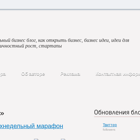
ный бизнес блог, как открыть бизнес, бизнес идеи, идеи для
личностный рост, стартапы
ера
Об авторе
Реклама
Контактная инфор
а»
Обновления бло
ухнедельный марафон
Твиттер
followers