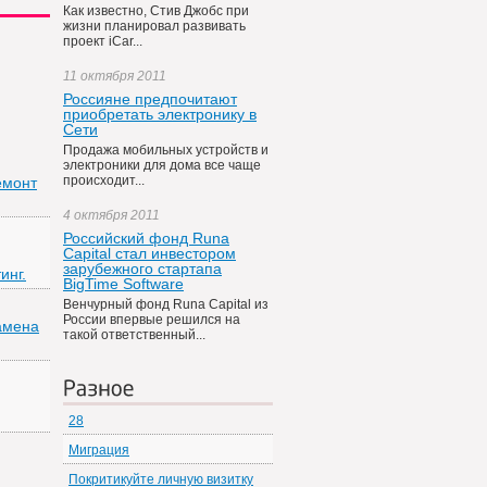
Как известно, Стив Джобс при
жизни планировал развивать
проект iCar...
11 октября 2011
Россияне предпочитают
приобретать электронику в
Сети
Продажа мобильных устройств и
электроники для дома все чаще
происходит...
емонт
4 октября 2011
Российский фонд Runa
Capital стал инвестором
зарубежного стартапа
инг.
BigTime Software
Венчурный фонд Runa Capital из
России впервые решился на
Замена
такой ответственный...
Разное
28
Миграция
Покритикуйте личную визитку