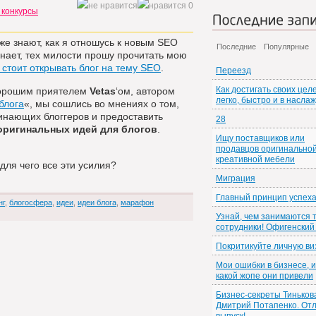
0
 конкурсы
Последние зап
же знают, как я отношусь к новым SEO
Последние
Популярные
знает, тех милости прошу прочитать мою
 стоит открывать блог на тему SEO
.
Переезд
Как достигать своих цел
хорошим приятелем
Vetas
‘ом, автором
легко, быстро и в насла
блога
«, мы сошлись во мнениях о том,
инающих блоггеров и предоставить
28
оригинальных идей для блогов
.
Ищу поставщиков или
продавцов оригинальной
креативной мебели
для чего все эти усилия?
Миграция
Главный принцип успех
нг
,
блогосфера
,
идеи
,
идеи блога
,
марафон
Узнай, чем занимаются 
сотрудники! Офигенский
Покритикуйте личную ви
Мои ошибки в бизнесе, и
какой жопе они привели
Бизнес-секреты Тиньков
Дмитрий Потапенко. От