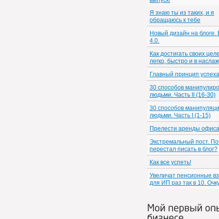
выпуск!
Я знаю ты из таких, и я
обращаюсь к тебе
Новый дизайн на блоге.
4.0.
Как достигать своих цел
легко, быстро и в насла
Главный принцип успех
30 способов манипулир
людьми. Часть II (16-30)
30 способов манипуляц
людьми. Часть I (1-15)
Прелести аренды офис
Экстремальный пост. По
перестал писать в блог?
Как все успеть!
Увеличат пенсионные в
для ИП раз так в 10. Очк
Мой первый оп