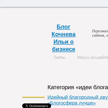
Блог
Персональ
Кочнева
сайтов, 
Ильи о
бизнесе
Посты
Услуги копирайт
Категория «идеи блог
Идейный благородный дв
«Блогосфера лучше»