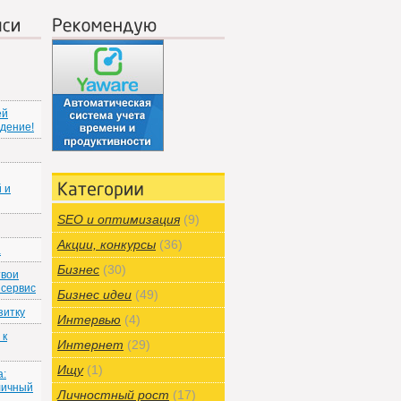
иси
Рекомендую
ей
ждение!
 и
Категории
SEO и оптимизация
(9)
Акции, конкурсы
(36)
а
Бизнес
(30)
твои
 сервис
Бизнес идеи
(49)
зитку
Интервью
(4)
 к
Интернет
(29)
Ищу
(1)
а:
личный
Личностный рост
(17)