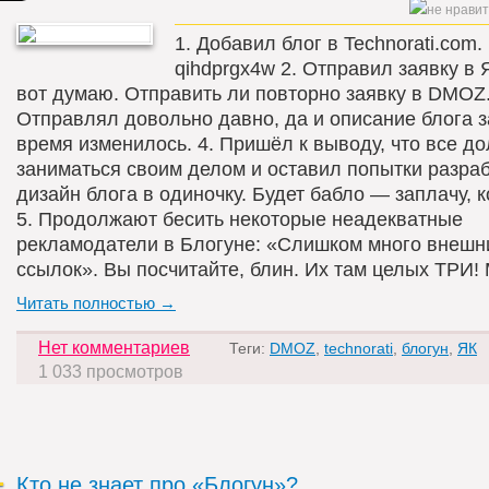
1. Добавил блог в Technorati.com.
qihdprgx4w 2. Отправил заявку в Я
вот думаю. Отправить ли повторно заявку в DMOZ
Отправлял довольно давно, да и описание блога з
время изменилось. 4. Пришёл к выводу, что все д
заниматься своим делом и оставил попытки разра
дизайн блога в одиночку. Будет бабло — заплачу, к
5. Продолжают бесить некоторые неадекватные
рекламодатели в Блогуне: «Слишком много внешн
ссылок». Вы посчитайте, блин. Их там целых ТРИ! 
Читать полностью →
Нет комментариев
Теги:
DMOZ
,
technorati
,
блогун
,
ЯК
1 033 просмотров
Кто не знает про «Блогун»?