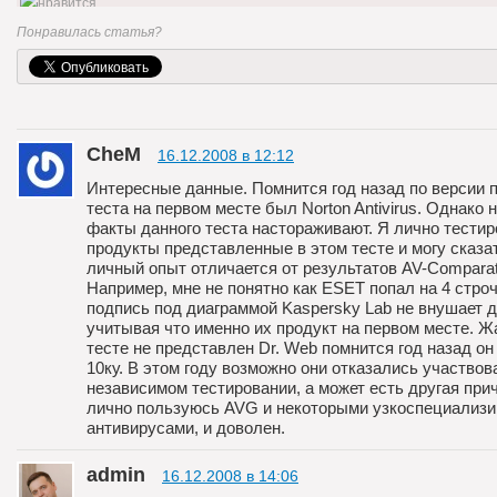
0
Понравилась статья?
CheM
16.12.2008 в 12:12
Интересные данные. Помнится год назад по версии 
теста на первом месте был Norton Antivirus. Однако 
факты данного теста настораживают. Я лично тестир
продукты представленные в этом тесте и могу сказат
личный опыт отличается от результатов AV-Сomparat
Например, мне не понятно как ESET попал на 4 строч
подпись под диаграммой Kaspersky Lab не внушает д
учитывая что именно их продукт на первом месте. Ж
тесте не представлен Dr. Web помнится год назад он
10ку. В этом году возможно они отказались участвов
независимом тестировании, а может есть другая при
лично пользуюсь AVG и некоторыми узкоспециализ
антивирусами, и доволен.
admin
16.12.2008 в 14:06