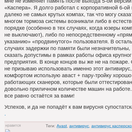
мне не изменяет память после выхода 5-ой версии
«Каспера». Я долго работал с корпоративной 6-ой 
далеко не самых крутых компах, так что могу сказат
многом тормоза системы возникали либо в естест
порядке (особенно в тех случаях, когда юзеры ко
не выключают), либо по непосредственному «пря
указанию» «продвинутого» пользователя. В остал
случаях задержки по памяти были незначительны,
сказать допустимы в рамках работы офиса крупног
предприятия. В конце концов вы же не на пожаре. 
не призываю использовать именно этот антивирус,
комфортом использую аваст + пару-тройку хорошо
работающих сканеров, которые были оттестирова
довольно приличном количестве машин на работе
все равно остаётся за вами!
Успехов, и да не попадёт к вам вирусня супостатска
.
Теги:
Avast
,
антивирус
,
антивирус касперско