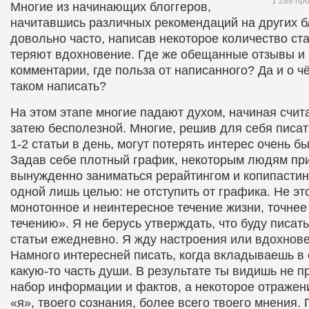
1 288 пр
Многие из начинающих блоггеров,
начитавшись различных рекомендаций на других б
довольно часто, написав некоторое количество ста
теряют вдохновение. Где же обещанные отзывы и
комментарии, где польза от написанного? Да и о 
таком написать?
На этом этапе многие падают духом, начиная счит
затею бесполезной. Многие, решив для себя писа
1-2 статьи в день, могут потерять интерес очень бы
Задав себе плотный график, некоторым людям пр
вынужденно заниматься рерайтингом и копипастин
одной лишь целью: не отступить от графика. Не эт
монотонное и неинтересное течение жизни, точнее
течению». Я не берусь утверждать, что буду писат
статьи ежедневно. Я жду настроения или вдохнов
Намного интересней писать, когда вкладываешь в
какую-то часть души. В результате ты видишь не п
набор информации и фактов, а некоторое отражен
«я», твоего сознания, более всего твоего мнения.