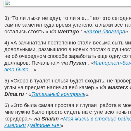
3) “То ли лыжи не едут, то ли я е…” вот это сегодня
сам не заметил куда время улетело, а лыжи все та
остались стоять.»
via
Wert1go
: «
Закон блоггера
«
.
4) «А зачинатели постепенно стали весьма сытыми
довольными, размышляя в новых постах о сущност
не об очередном способе заработать еще одну со
долларов. Печально.»
via
Пузат
: «
Интернет-бом
это было…
«.
5) «Скоро в туалет нельзя будет сходить, не прове
углы на предмет наличия веб-камер.»
via
MasterX 
Dima.ru
: «
Тотальный контроль
«.
6) «Это была самая простая и глупая работа в мо
мне нужно было просто сидеть на стуле всю ночь 
коридора.»
via
Shakin
«
Моя жизнь в столице байк
Америки Дайтоне Бич
«