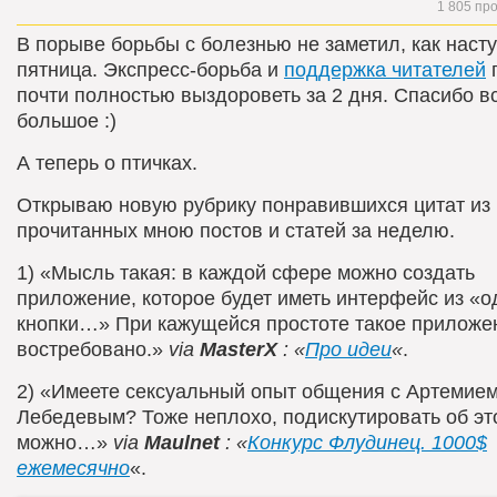
1 805 пр
В порыве борьбы с болезнью не заметил, как наст
пятница. Экспресс-борьба и
поддержка читателей
почти полностью выздороветь за 2 дня. Спасибо в
большое :)
А теперь о птичках.
Открываю новую рубрику понравившихся цитат из
прочитанных мною постов и статей за неделю.
1) «Мысль такая: в каждой сфере можно создать
приложение, которое будет иметь интерфейс из «о
кнопки…» При кажущейся простоте такое приложе
востребовано.»
via
MasterX
: «
Про идеи
«
.
2) «Имеете сексуальный опыт общения с Артемие
Лебедевым? Тоже неплохо, подискутировать об эт
можно…»
via
Maulnet
: «
Конкурс Флудинец. 1000$
ежемесячно
«.