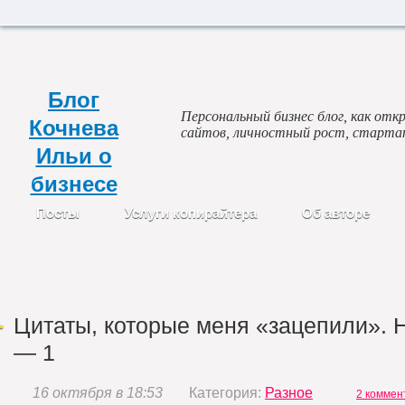
Блог
Персональный бизнес блог, как откр
Кочнева
сайтов, личностный рост, старта
Ильи о
бизнесе
Посты
Услуги копирайтера
Об авторе
Цитаты, которые меня «зацепили». 
— 1
16 октября в 18:53
Категория:
Разное
2 коммен