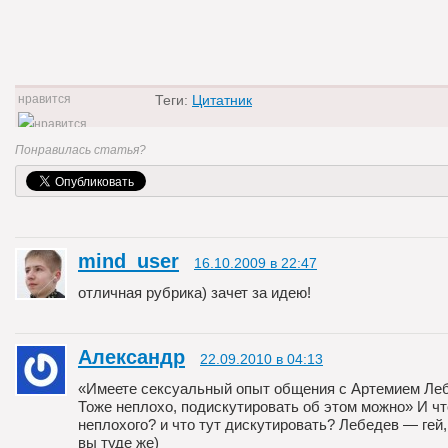
Теги:
Цитатник
0
Понравилась статья?
mind_user
16.10.2009 в 22:47
отличная рубрика) зачет за идею!
Александр
22.09.2010 в 04:13
«Имеете сексуальный опыт общения с Артемием Л
Тоже неплохо, подискутировать об этом можно» И чт
неплохого? и что тут дискутировать? Лебедев — гей,
вы туде же)