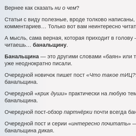
Вернее как сказать
ни о чем
?
Статьи с виду полезные, вроде толково написаны,
комментариев… Только вот вам неинтересно читат
А мысль, сама верная, которая приходит в голову
читаешь…
банальщину
.
Банальщина
— это другими словами «баян» или то
уже неоднократно писали.
Очередной новичок пишет пост «
Что такое тИЦ?
банальщина.
Очередной «
крик души
» практически на любую те
банальщина.
Очередной пост-обзор
партнёрки
почти всегда ба
Очередной пост и серии «
интересно почитать
» 
банальщина дикая.