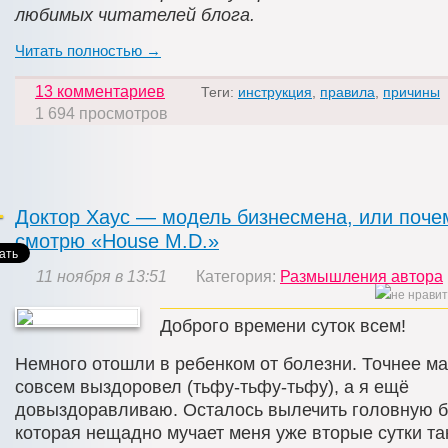
любимых читателей блога.
Читать полностью →
13 комментариев
Теги:
инструкция
,
правила
,
причины
1 694 просмотров
Доктор Хаус — модель бизнесмена, или поче
смотрю «House M.D.»
11 ноября в 13:51
Категория:
Размышления автора
Доброго времени суток всем!
Немного отошли в ребенком от болезни. Точнее м
совсем выздоровел (тьфу-тьфу-тьфу), а я ещё
довыздоравливаю. Осталось вылечить головную б
которая нещадно мучает меня уже вторые сутки так