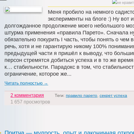
Меня пробило на немного садист
эксперименты на блоге :) Ну вот и
долгожданное продолжение моего небольшого моз
штурма применения «правила Парето». Сначала н
обязательно покурить I часть, чтобы понять о чем
речь, хотя и не гарантирую никому 100% понимания
предыдущей части я пришёл к выводу, что больши
персон стремятся добиться успеха и в то же время
к… стабильности. Парадокс в том, что стабильност
ограничение, которое же...
Читать полностью →
2 комментария
Теги:
правило парето
,
секрет успеха
1 657 просмотров
Притча — мудрость, опыт и лаконичная откро