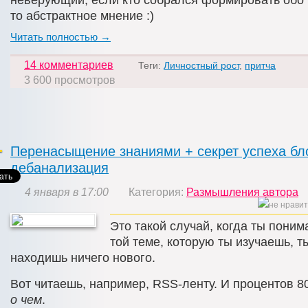
то абстрактное мнение :)
Читать полностью →
14 комментариев
Теги:
Личностный рост
,
притча
3 600 просмотров
Перенасыщение знаниями + секрет успеха бло
дебанализация
4 января в 17:00
Категория:
Размышления автора
Это такой случай, когда ты поним
той теме, которую ты изучаешь, т
находишь ничего нового.
Вот читаешь, например, RSS-ленту. И процентов 8
о чем
.