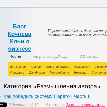
Блог
Персональный бизнес блог, как откр
Кочнева
сайтов, личностный рост, старта
Ильи о
бизнесе
Посты
Услуги копирайтера
Об авторе
Мой бизнес
Бизнес
Акции, конкурсы
Психология
Личнос
Интервью
Для блогов
Манимейкинг
Новости
О старта
Категория «Размышления автора»
Как победить систему Парето? Часть II
9 февраля в 6:12
Категория:
Размышления автора