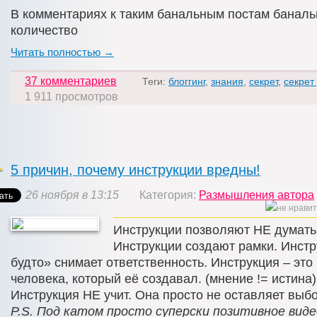
В комментариях к таким банальным постам баналь
количество
Читать полностью →
37 комментариев
Теги:
блоггинг
,
знания
,
секрет
,
секрет
1 911 просмотров
5 причин, почему инструкции вредны!
26 ноября в 13:15
Категория:
Размышления автора
Инструкции позволяют НЕ думать
Инструкции создают рамки. Инстр
будто» снимает ответственность. Инструкция – э
человека, который её создавал. (мнение != истина)
Инструкция НЕ учит. Она просто не оставляет выбо
P.S. Под катом просто суперски позитивное виде