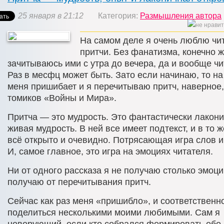
25 января в 21:12
Категория:
Размышления автора
На самом деле я очень люблю чи
притчи. Без фанатизма, конечно ж
зачитываюсь ими с утра до вечера, да и вообще чи
Раз в месфц может быть. Зато если начинаю, то на
меня пришибает и я перечитываю притч, наверное,
томиков «Войны и Мира».
Притча — это мудрость. Это фантастически лакон
живая мудрость. В ней все имеет подтекст, и в то 
всё открыто и очевидно. Потрясающая игра слов и
И, самое главное, это игра на эмоциях читателя.
Ни от одного рассказа я не получаю столько эмоци
получаю от перечитывания притч.
Сейчас как раз меня «пришибло», и соответственн
поделиться несколькими моими любимыми. Сам я
неверующий, если кто собрался формировать обо 