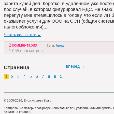
забита кучей дел. Коротко: в удалённом уже посте 
про случай, в котором фигурировал НДС. Не знаю, 
перепугу мне втемяшилось в голову, что если ИП 
оказывает услуги для ООО на ОСН (общая систем
налогообложения),...
Читать полностью →
2 комментария
Теги:
бред
1 055 просмотров
вперед →
Страница
1
2
3
4
5
6
7
8
9
5
© 2008-2026,
Блог Кочнева Ильи
Копирование материалов разрешено только при условии наличия прямой
ссылки на iterant.ru