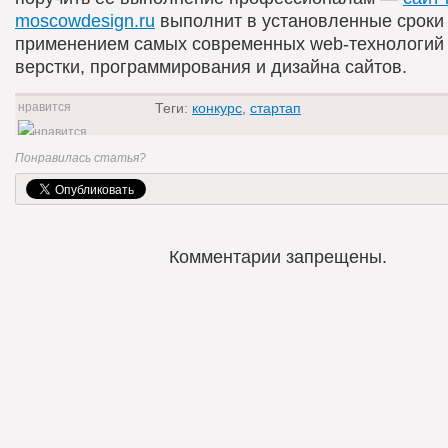
moscowdesign.ru
выполнит в установленные сроки
применением самых современных web-технологий 
верстки, программирования и дизайна сайтов.
Теги:
конкурс
,
стартап
0
Понравилась статья?
Комментарии запрещены.