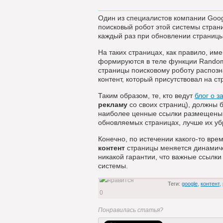
Один из специалистов компании Google
поисковый робот этой системы стран
каждый раз при обновлении страницы
На таких страницах, как правило, им
формируются в теле функции Random
страницы поисковому роботу распозна
контент, который присутствовал на с
Таким образом, те, кто ведут
блог о з
рекламу
со своих страниц), должны 
наиболее ценные ссылки размещены 
обновляемых страницах, лучше их убр
Конечно, по истечении какого-то врем
контент
страницы меняется динамичес
никакой гарантии, что важные ссылки
системы.
Теги:
google
,
контент
,
0
Понравилась статья?