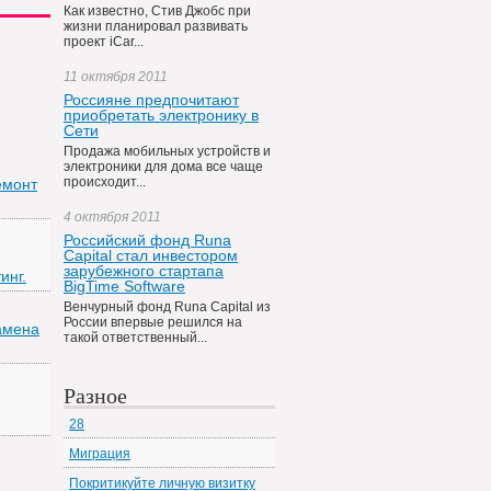
Как известно, Стив Джобс при
жизни планировал развивать
проект iCar...
11 октября 2011
Россияне предпочитают
приобретать электронику в
Сети
Продажа мобильных устройств и
электроники для дома все чаще
происходит...
емонт
4 октября 2011
Российский фонд Runa
Capital стал инвестором
зарубежного стартапа
инг.
BigTime Software
Венчурный фонд Runa Capital из
России впервые решился на
Замена
такой ответственный...
Разное
28
Миграция
Покритикуйте личную визитку