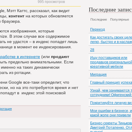
995 просмотров
Последние запи
, Мэтт Каттс, рассказал, как видит
ицы,
контент
на которых обновляется
Последние
Популярные
 браузера.
Переезд
еются изображения, которые
ize. В этом случае все содержимое
Как достигать своих цел
ть не удастся – в индекс попадет лишь
легко, быстро и в насла
транице в момент ее индексирования.
28
аработке в интернете
(или
продают
Ищу поставщиков или
быть предельно внимательными. Если
продавцов оригинальной
креативной мебели
именно на таких динамически
ать из ротации.
Миграция
ени Google все-таки определит, что
Главный принцип успех
ки, но на это потребуется время и нет
Узнай, чем занимаются 
 попадут в индекс этой поисковой
сотрудники! Офигенский
Покритикуйте личную ви
ротация
Мои ошибки в бизнесе, и
какой жопе они привели
Бизнес-секреты Тиньков
Дмитрий Потапенко. От