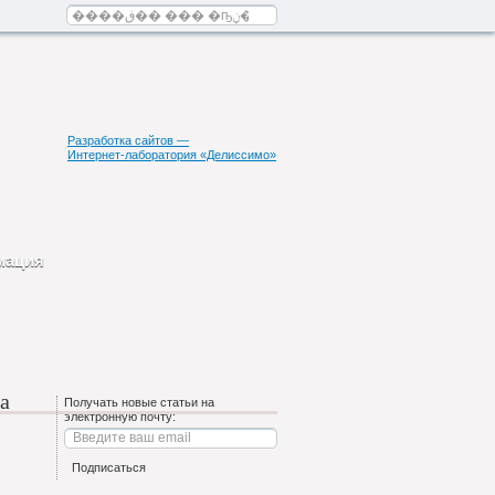
Разработка сайтов —
Интернет-лаборатория «Делиссимо»
мация
а
Получать новые статьи на
электронную почту: