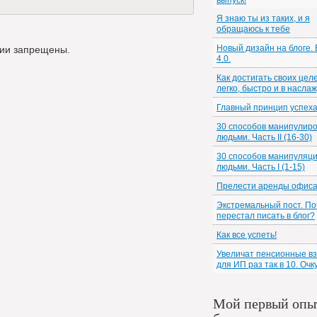
выпуск!
Я знаю ты из таких, и я
обращаюсь к тебе
Новый дизайн на блоге.
ии запрещены.
4.0.
Как достигать своих цел
легко, быстро и в насла
Главный принцип успех
30 способов манипулир
людьми. Часть II (16-30)
30 способов манипуляц
людьми. Часть I (1-15)
Прелести аренды офис
Экстремальный пост. По
перестал писать в блог?
Как все успеть!
Увеличат пенсионные в
для ИП раз так в 10. Очк
Мой первый опы