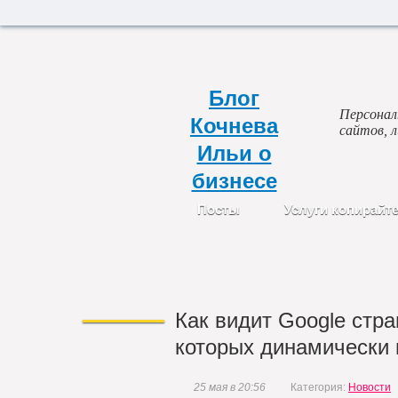
Блог
Персональ
Кочнева
сайтов, 
Ильи о
бизнесе
Посты
Услуги копирайт
Как видит Google стра
которых динамически 
25 мая в 20:56
Категория:
Новости