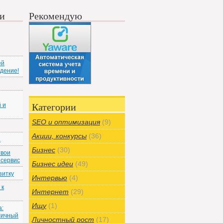
си
Рекомендую
ей
ждение!
 и
Категории
SEO и оптимизация
(9)
Акции, конкурсы
(36)
а
Бизнес
(30)
твои
 сервис
Бизнес идеи
(49)
зитку
Интервью
(4)
 к
Интернет
(29)
Ищу
(1)
а:
личный
Личностный рост
(17)