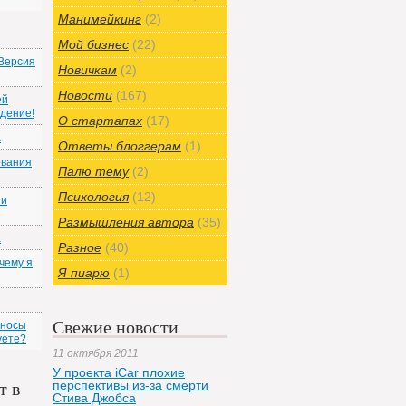
Манимейкинг
(2)
Мой бизнес
(22)
 Версия
Новичкам
(2)
Новости
(167)
ей
ждение!
О стартапах
(17)
а
Ответы блоггерам
(1)
ования
Палю тему
(2)
Психология
(12)
ии
Размышления автора
(35)
а
Разное
(40)
чему я
Я пиарю
(1)
Свежие новости
зносы
уете?
11 октября 2011
У проекта iCar плохие
перспективы из-за смерти
т в
Стива Джобса