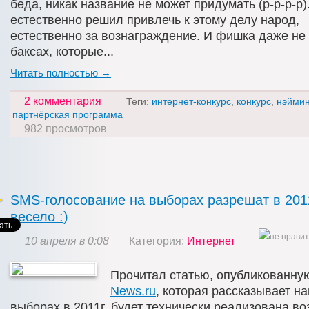
беда, никак название не может придумать (р-р-р-р)
естественно решил привлечь к этому делу народ,
естественно за вознаграждение. И фишка даже не 
баксах, которые...
Читать полностью →
2 комментария
Теги:
интернет-конкурс
,
конкурс
,
нэймин
партнёрская программа
982 просмотров
SMS-голосование на выборах разрешат в 2011
весело :)
10 апреля в 0:08
Категория:
Интернет
Прочитал статью, опубликованну
News.ru
, которая рассказывает на
выборах в 2011г. будет технически реализована в