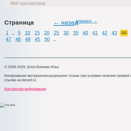
966 просмотров
вперед →
Страница
← назад
1
...
5
10
15
20
25
30
35
40
41
42
43
44
47
48
49
45
50
...
© 2008-2026,
Блог Кочнева Ильи
Копирование материалов разрешено только при условии наличия прямой
ссылки на iterant.ru
Контактная информация