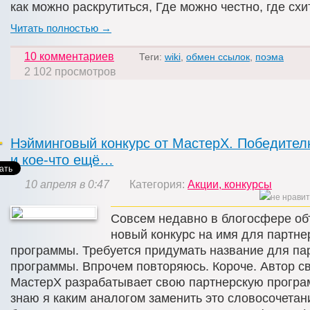
как можно раскрутиться, Где можно честно, где схи
Читать полностью →
10 комментариев
Теги:
wiki
,
обмен ссылок
,
поэма
2 102 просмотров
Нэйминговый конкурс от МастерХ. Победит
и кое-что ещё…
10 апреля в 0:47
Категория:
Акции, конкурсы
Совсем недавно в блогосфере о
новый конкурс на имя для партне
программы. Требуется придумать название для па
программы. Впрочем повторяюсь. Короче. Автор св
МастерХ разрабатывает свою партнерскую програм
знаю я каким аналогом заменить это словосочетани