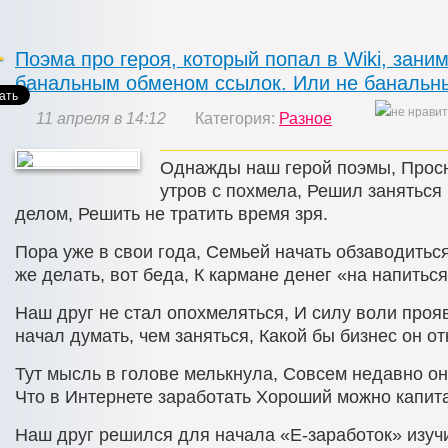
Поэма про героя, который попал в Wiki, зани
банальным обменом ссылок. Или не банальны
11 апреля в 14:12
Категория:
Разное
Однажды наш герой поэмы, Прос
утров с похмела, Решил занятьс
делом, Решить не тратить время зря.
Пора уже в свои года, Семьей начать обзаводиться
же делать, вот беда, К кармане денег «на напиться
Наш друг не стал опохмеляться, И силу воли проя
начал думать, чем заняться, Какой бы бизнес он от
Тут мысль в голове мелькнула, Совсем недавно он
Что в Интернете заработать Хороший можно капит
Наш друг решился для начала «E-заработок» изучи