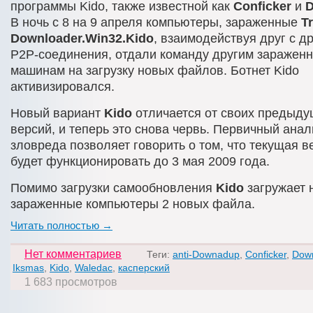
программы Kido, также известной как
Conficker
и
В ночь с 8 на 9 апреля компьютеры, зараженные
T
Downloader.Win32.Kido
, взаимодействуя друг с д
P2P-соединения, отдали команду другим заражен
машинам на загрузку новых файлов. Ботнет Kido
активизировался.
Новый вариант
Kido
отличается от своих предыд
версий, и теперь это снова червь. Первичный анал
зловреда позволяет говорить о том, что текущая 
будет функционировать до 3 мая 2009 года.
Помимо загрузки самообновления
Kido
загружает 
зараженные компьютеры 2 новых файла.
Читать полностью →
Нет комментариев
Теги:
anti-Downadup
,
Conficker
,
Dow
Iksmas
,
Kido
,
Waledac
,
касперский
1 683 просмотров