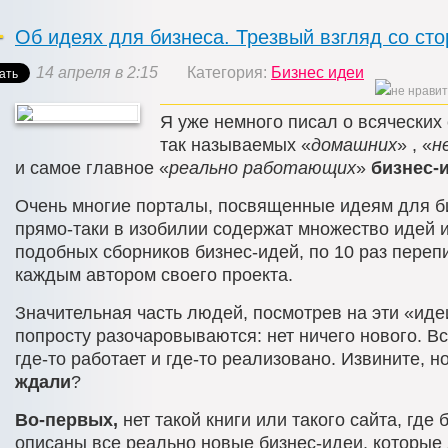
Об идеях для бизнеса. Трезвый взгляд со ст
14 апреля в 2:15
Категория:
Бизнес идеи
Я уже немного писал о всяческих
так называемых «
домашних
» , «
н
и самое главное «
реально работающих
»
бизнес-
Очень многие порталы, посвященные идеям для б
прямо-таки в изобилии содержат множество идей и
подобных сборников бизнес-идей, по 10 раз пере
каждым автором своего проекта.
Значительная часть людей, посмотрев на эти «иде
попросту разочаровываются: нет ничего нового. Вс
где-то работает и где-то реализовано. Извините, н
ждали
?
Во-первых,
нет такой книги или такого сайта, где
описаны все реально новые бизнес-идеи, которые 