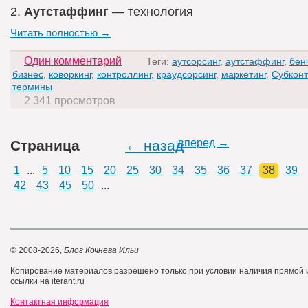
2.
Аутстаффинг
— технология
Читать полностью →
Один комментарий
Теги:
аутсорсинг
,
аутстаффинг
,
бен
бизнес
,
коворкинг
,
контроллинг
,
краудсорсинг
,
маркетинг
,
Субконт
термины
2 341 просмотров
вперед →
Страница
← назад
1
...
5
10
15
20
25
30
34
35
36
37
38
39
42
43
45
50
...
© 2008-2026,
Блог Кочнева Ильи
Копирование материалов разрешено только при условии наличия прямой
ссылки на iterant.ru
Контактная информация