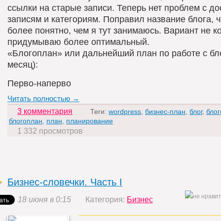
ссылки на старые записи. Теперь нет проблем с до
записям и категориям. Поправил название блога, 
более понятно, чем я тут занимаюсь. Вариант не к
придумываю более оптимальный.
«Блогоплан» или дальнейший план по работе с бл
месяц):
Перво-наперво
Читать полностью →
3 комментария
Теги:
wordpress
,
бизнес-план
,
блог
,
бло
блогоплан
,
план
,
планирование
1 332 просмотров
Бизнес-словечки. Часть I
18 июня в 0:15
Категория:
Бизнес