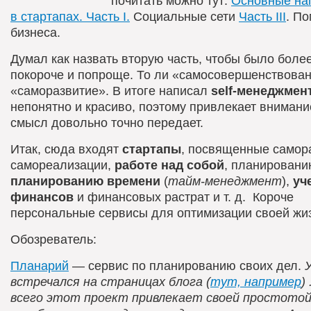
почитать можно тут:
Основные на
в стартапах. Часть I.
Социальные сети
Часть III
. П
бизнеса.
Думал как назвать вторую часть, чтобы было боле
покороче и попроще. То ли «самосовершенствован
«саморазвитие». В итоге написал
self-менеджмен
непонятно и красиво, поэтому привлекает внимани
смысл довольно точно передает.
Итак, сюда входят
стартапы
, посвященные самор
самореализации,
работе над собой
, планировани
планированию времени
(
тайм-менеджмент
),
уч
финансов
и финансовых растрат и т. д. Короче
персональные сервисы для оптимизации своей жи
Обозреватель:
Планарий
— сервис по планированию своих дел.
встречался на страницах блога (
тут, например
)
всего этот проект привлекает своей простотой