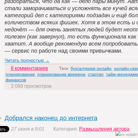
разобраться, что да как — дело пары минут. Ав
стали заморачиваться и усложнять все кучей вся
категорий дел с категориями подзадач и ещё бо
количеством всяких фишек. Хотя в этом есть и 
недочёт — для очень занятых людей будет нео
полезен (как завернул), то есть функционала как 
хватит.
А вообще рекомендую всем попробовать
— сервис по работе над своими привычками.
Читать полностью →
8 комментариев
Теги:
бухгалтерия онлайн
,
онлайн-сер
планирование
,
планирование времени
,
стартап
,
тайм-менеджме
финансов
3 089 просмотров
Добрался наконец до интернета
27 июня в 9:01
Категория:
Размышления автора