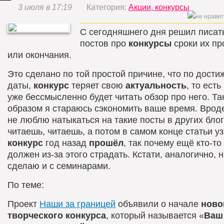
3 июля в 17:19
Категория:
Акции, конкурсы
С сегодняшнего дня решил писать
постов про
конкурсы
сроки их п
или окончания.
Это сделано по той простой причине, что по дости
даты,
конкурс
теряет свою
актуальность
, то ест
уже бессмысленно будет читать обзор про него. Та
образом я стараюсь сэкономить ваше время. Вроде
не люблю натыкаться на такие посты в других блог
читаешь, читаешь, а потом в самом конце статьи у
конкурс
год назад
прошёл
, так почему ещё кто-то
должен из-за этого страдать. Кстати, аналогично, 
сделаю и с семинарами.
По теме:
Проект
Наши за границей
объявили о начале
ново
творческого конкурса
, который называется «
Ваш