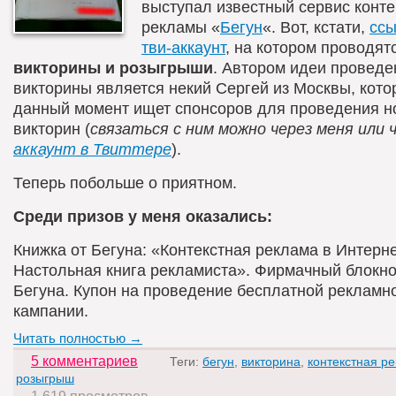
выступал известный сервис конте
рекламы «
Бегун
«. Вот, кстати,
ссы
тви-аккаунт
, на котором проводят
викторины и розыгрыши
. Автором идеи проведе
викторины является некий Сергей из Москвы, кото
данный момент ищет спонсоров для проведения н
викторин (
связаться с ним можно через меня или 
аккаунт в Твиттере
).
Теперь побольше о приятном.
Среди призов у меня оказались:
Книжка от Бегуна: «Контекстная реклама в Интерне
Настольная книга рекламиста». Фирмачный блокно
Бегуна. Купон на проведение бесплатной рекламн
кампании.
Читать полностью →
5 комментариев
Теги:
бегун
,
викторина
,
контекстная р
розыгрыш