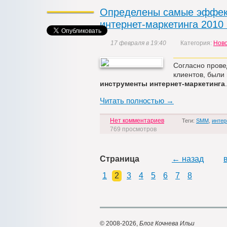
Определены самые эффек
интернет-маркетинга 2010 
17 февраля в 19:40
Категория:
Нов
Согласно прове
клиентов, был
инструменты интернет-маркетинга
.
Читать полностью →
Нет комментариев
Теги:
SMM
,
интер
769 просмотров
Страница
← назад
1
2
3
4
5
6
7
8
© 2008-2026,
Блог Кочнева Ильи