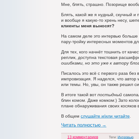
Мне, блять, страшно. Позорище вооб
Блять, какой же я нудный, скучный и
и вообще я какую-то хрень несу, ше
клиенты меня выносят?
На самом деле это интервью больше 
пару-тройку интересных моментов дл
Для тех, кого начнёт тошнить от кач
реплик, доступна текстовая расшиф
ошибками, но это уже к автору бло
Писалось это всё с первого раза без 
импровизация. Я наделся, что автор 
или темы. Но, увы, он также решил с
В итоге такой вот
постыдный
самопал
блин комом. Даже комком:) Зато коло
плане обнаруживания своих косяков 
В общем
слушайте и/или читайте
.
Читать полностью →
13 комментариев
Теги:
Интервью