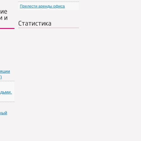
Прелести аренды офиса
ие
и и
Статистика
ляции
)
дьми.
ный