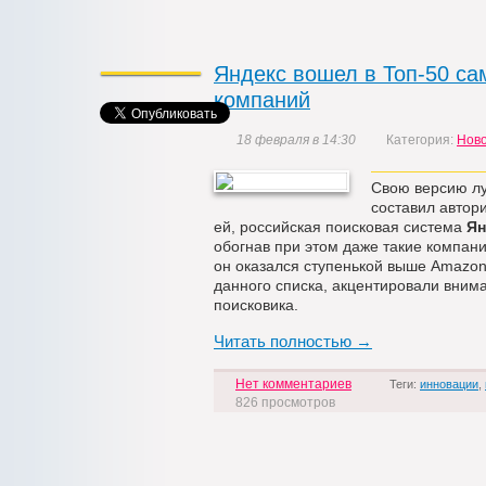
Яндекс вошел в Топ-50 с
компаний
18 февраля в 14:30
Категория:
Нов
Свою версию л
составил автор
ей, российская поисковая система
Ян
обогнав при этом даже такие компании
он оказался ступенькой выше Amazon.
данного списка, акцентировали внима
поисковика.
Читать полностью →
Нет комментариев
Теги:
инновации
,
826 просмотров