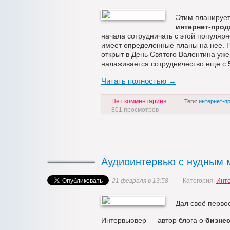
Этим планирует
интернет-прод
начала сотрудничать с этой популярн
имеет определенные планы на нее. П
открыт в День Святого Валентина уже
налаживается сотрудничество еще с
Читать полностью →
Нет комментариев
Теги:
интернет-п
801 просмотров
Аудиоинтервью с нудным 
21 февраля в 13:58
Категория:
Инт
Дал своё первое
Интервьювер — автор блога о
бизнес