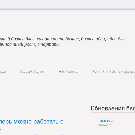
ный бизнес блог, как открыть бизнес, бизнес идеи, идеи для
личностный рост, стартапы
ера
Об авторе
Реклама
Контактная инфор
Обновления бло
перь можно работать с
Твиттер
followers
»