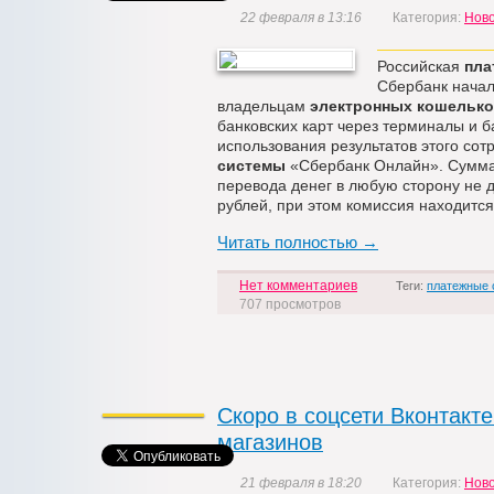
22 февраля в 13:16
Категория:
Нов
Российская
пла
Сбербанк начал
владельцам
электронных кошельк
банковских карт через терминалы и 
использования результатов этого со
системы
«Сбербанк Онлайн». Сумма
перевода денег в любую сторону не 
рублей, при этом комиссия находится
Читать полностью →
Нет комментариев
Теги:
платежные
707 просмотров
Скоро в соцсети Вконтакте
магазинов
21 февраля в 18:20
Категория:
Нов