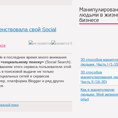
Манипулирован
людьми в жизн
бизнесе
нствовала свой Social
0
ости
e в последнее время много внимания
30 способов манипу
у
«социальному поиску»
(Social Search).
людьми. Часть I (1-15
аниям этого сервиса пользователи этой
 в поисковой выдаче не только
30 способов
социальных сетей и сервисов
манипулирования лю
тер, платформа Blogger и ряд других
Часть II (16-30)
ок.
Как я манипулирую
людьми. Мой жизнен
опыт
иальный поиск