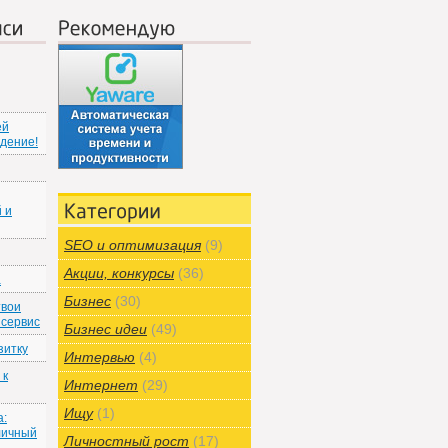
иси
Рекомендую
ей
ждение!
 и
Категории
SEO и оптимизация
(9)
Акции, конкурсы
(36)
а
Бизнес
(30)
твои
 сервис
Бизнес идеи
(49)
зитку
Интервью
(4)
 к
Интернет
(29)
Ищу
(1)
а:
личный
Личностный рост
(17)