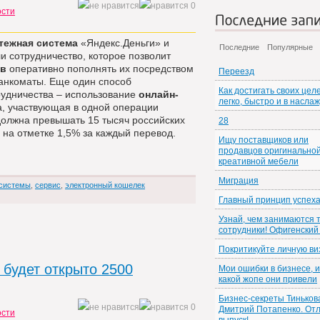
0
ости
Последние зап
тежная система
«Яндекс.Деньги» и
Последние
Популярные
и сотрудничество, которое позволит
ов
оперативно пополнять их посредством
Переезд
банкоматы. Еще один способ
Как достигать своих цел
трудничества – использование
онлайн-
легко, быстро и в насла
, участвующая в одной операции
должна превышать 15 тысяч российских
28
 на отметке 1,5% за каждый перевод.
Ищу поставщиков или
продавцов оригинальной
креативной мебели
Миграция
 системы
,
сервис
,
электронный кошелек
Главный принцип успех
Узнай, чем занимаются 
сотрудники! Офигенский
Покритикуйте личную ви
 будет открыто 2500
Мои ошибки в бизнесе, и
какой жопе они привели
Бизнес-секреты Тиньков
0
Дмитрий Потапенко. От
ости