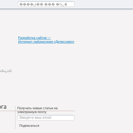
Разработка сайтов —
Интернет-лаборатория «Делиссимо»
мация
га
Получать новые статьи на
электронную почту: