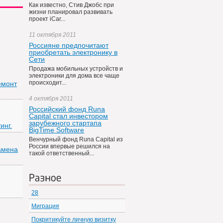
Как известно, Стив Джобс при
жизни планировал развивать
проект iCar...
11 октября 2011
Россияне предпочитают
приобретать электронику в
Сети
Продажа мобильных устройств и
электроники для дома все чаще
происходит...
емонт
4 октября 2011
Российский фонд Runa
Capital стал инвестором
зарубежного стартапа
инг.
BigTime Software
Венчурный фонд Runa Capital из
России впервые решился на
Замена
такой ответственный...
Разное
28
Миграция
Покритикуйте личную визитку