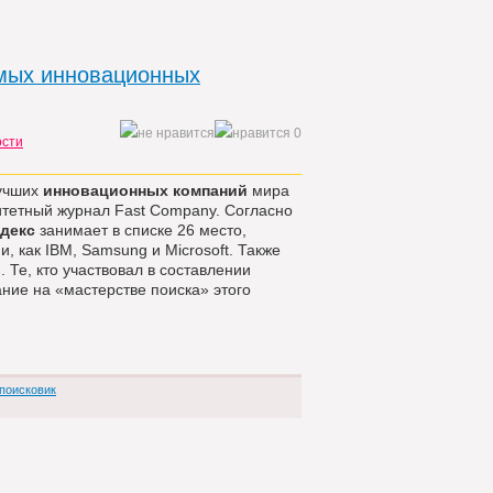
амых инновационных
0
ости
учших
инновационных компаний
мира
итетный журнал Fast Company. Согласно
декс
занимает в списке 26 место,
, как IBM, Samsung и Microsoft. Также
 Те, кто участвовал в составлении
ние на «мастерстве поиска» этого
поисковик