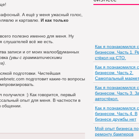
бизнесе
ще!
 пафосный. А ещё у меня ужасный голос,
пелявлю и картавлю.
И как только
всего полезно именно для меня. Ну
я слушателей всё же есть.
Как я познакомился с
ества записи и от моих малообдуманных
бизнесом. Часть 1. Р
ровка
(увы с грамматическими
стёкол на СТО.
га)
.
Как я познакомился с
бизнесом. Часть 2.
всякой подготовки. Чистейшая
Самопальный маркет
webnetc.com подготовит какие-то вопросы
импровизировать.
Как я познакомился с
бизнесом. Часть 3. 
 получился :) Как говорится, первый
автостёкол.
ссальный опыт для меня. В частности в
в общении.
Как я познакомился с
бизнесом. Часть 4. В
бизнесе дружбы нет
Мой опыт бизнеса по
ремонту бамперов