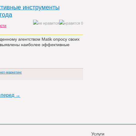
тивные инструменты
года
0
ости
денному агентством Matik опросу своих
и выявлены наиболее эффективные
нет-маркетинг
вперед →
Услуги