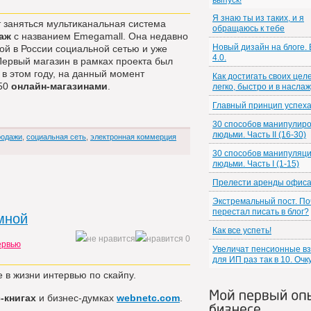
выпуск!
Я знаю ты из таких, и я
 заняться мультиканальная система
обращаюсь к тебе
аж
с названием Emegamall. Она недавно
Новый дизайн на блоге.
ой в России социальной сетью и уже
4.0.
ервый магазин в рамках проекта был
 в этом году, на данный момент
Как достигать своих цел
 50
онлайн-магазинами
.
легко, быстро и в насла
Главный принцип успех
30 способов манипулир
людьми. Часть II (16-30)
родажи
,
социальная сеть
,
электронная коммерция
30 способов манипуляц
людьми. Часть I (1-15)
Прелести аренды офис
Экстремальный пост. По
перестал писать в блог?
мной
Как все успеть!
0
ервью
Увеличат пенсионные в
для ИП раз так в 10. Очк
 в жизни интервью по скайпу.
Мой первый оп
-книгах
и бизнес-думках
webnetc.com
.