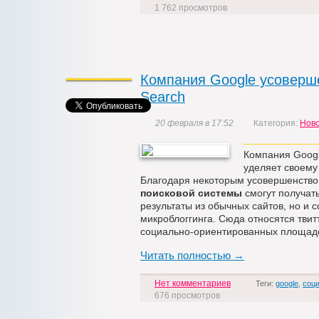
1 762 просмотров
Компания Google усоверше
Search
20 февраля в 17:52
Категория:
Нов
Компания Googl
уделяет своем
Благодаря некоторым усовершенствов
поисковой системы
смогут получать
результаты из обычных сайтов, но и 
микроблоггинга. Сюда относятся твит
социально-ориентированных площад
Читать полностью →
Нет комментариев
Теги:
google
,
соц
676 просмотров