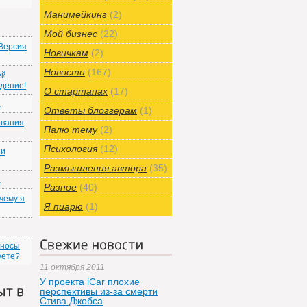
Манимейкинг
(2)
Мой бизнес
(22)
 Версия
Новичкам
(2)
Новости
(167)
ей
ждение!
О стартапах
(17)
а
Ответы блоггерам
(1)
ования
Палю тему
(2)
Психология
(12)
ии
Размышления автора
(35)
а
Разное
(40)
чему я
Я пиарю
(1)
Свежие новости
зносы
уете?
11 октября 2011
У проекта iCar плохие
перспективы из-за смерти
ыт в
Стива Джобса