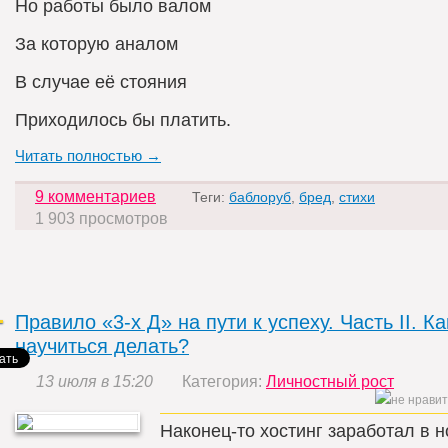
Но работы было валом
За которую аналом
В случае её стояния
Приходилось бы платить.
Читать полностью →
9 комментариев
Теги:
баблоруб
,
бред
,
стихи
1 903 просмотров
Правило «3-х Д» на пути к успеху. Часть II. Ка
научиться делать?
13 июля в 15:20
Категория:
Личностный рост
Наконец-то хостинг заработал в 