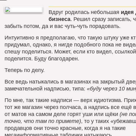
Вдруг родилась небольшая
идея
бизнеса
. Решил сразу записать, 
забыть потом, да и вас чуть-чуть порадовать.
Интуитивно я предполагаю, что такую штуку уже кт
придумал, однако, я нигде подобного пока не видел
спешу поделиться. Может, если кто видел, ссылкой
поделится. Буду благодарен.
Теперь по делу.
Все ведь натыкались в магазинах на закрытый две
замечательной надписью, типа:
«буду через 10 ми
По мне, так такие надписи — верх идиотизма. При
тот же магазин через полчаса, а надпись все ещё в
от матов на самом деле горят уши или щёки
(не п
точно, что там по примете)
, то у таких «убежав
продавцов они точно красные, когда я на такие
мегаинформативные таблички натыкаюсь.